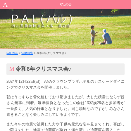
PALの会
PALの会
>
活動報告
>
令和6年クリスマス会♪
令和6年クリスマス会♪
2024年12月22日(日)、ANAクラウンプラザホテルのカスケードダイニ
ングでクリスマス会を開催しました。
朝はうっすらと雪化粧しており驚きましたが、大した積雪にならず皆
さん無事に到着。毎年恒例となったこの会は13家族26名と参加者が
一番多く、人気の行事となりました。同じ場所なのですが、みなさん
飽きることなく楽しみにしているようです。
また今年の地震で被災した方や子供も元気な姿を見せてくれ、喜ばし
い限りでした。地震で冷蔵庫が倒れて壊れ新しい冷蔵庫を購入したこ