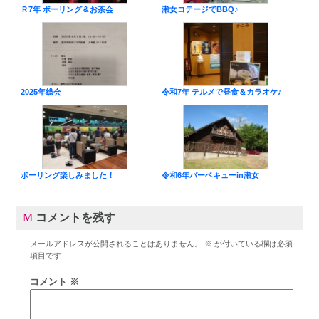
Ｒ7年 ボーリング＆お茶会
瀬女コテージでBBQ♪
2025年総会
令和7年 テルメで昼食＆カラオケ♪
ボーリング楽しみました！
令和6年バーベキューin瀬女
コメントを残す
メールアドレスが公開されることはありません。
※
が付いている欄は必須
項目です
コメント
※