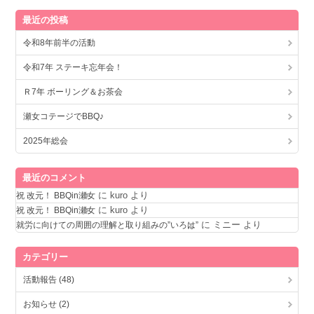
最近の投稿
令和8年前半の活動
令和7年 ステーキ忘年会！
Ｒ7年 ボーリング＆お茶会
瀬女コテージでBBQ♪
2025年総会
最近のコメント
に
kuro
より
祝 改元！ BBQin瀬女
に
kuro
より
祝 改元！ BBQin瀬女
に
ミニー
より
就労に向けての周囲の理解と取り組みの”いろは”
カテゴリー
活動報告 (48)
お知らせ (2)