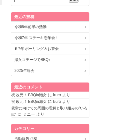
最近の投稿
令和8年前半の活動
令和7年 ステーキ忘年会！
Ｒ7年 ボーリング＆お茶会
瀬女コテージでBBQ♪
2025年総会
最近のコメント
に
kuro
より
祝 改元！ BBQin瀬女
に
kuro
より
祝 改元！ BBQin瀬女
就労に向けての周囲の理解と取り組みの”いろ
に
ミニー
より
は”
カテゴリー
活動報告 (48)