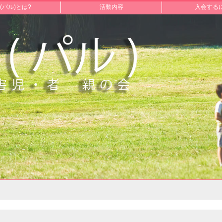
L(パル)とは?
活動内容
入会する