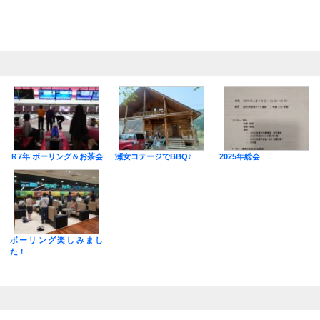
Ｒ7年 ボーリング＆お茶会
瀬女コテージでBBQ♪
2025年総会
ボーリング楽しみまし
た！