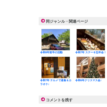
同ジャンル・関連ページ
令和8年前半の活動
令和7年 ステーキ忘年会！
令和7年 テルメで昼食＆カ
令和6年クリスマス会♪
ラオケ♪
コメントを残す