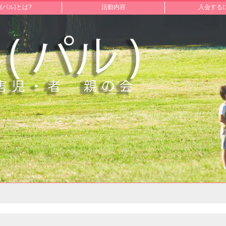
L(パル)とは?
活動内容
入会する