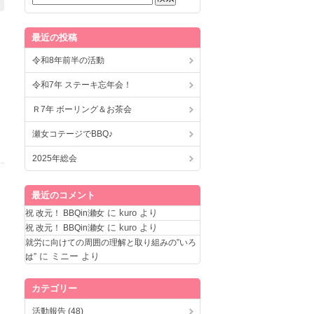
最近の投稿
令和8年前半の活動
令和7年 ステーキ忘年会！
Ｒ7年 ボーリング＆お茶会
瀬女コテージでBBQ♪
2025年総会
最近のコメント
に
kuro
より
祝 改元！ BBQin瀬女
に
kuro
より
祝 改元！ BBQin瀬女
就労に向けての周囲の理解と取り組みの”いろ
に
ミニー
より
は”
カテゴリー
活動報告 (48)