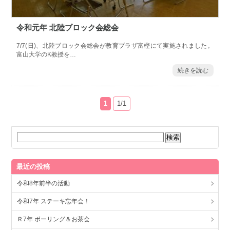
令和元年 北陸ブロック会総会
7/7(日)、北陸ブロック会総会が教育プラザ富樫にて実施されました。
富山大学のK教授を…
続きを読む
1
1/1
最近の投稿
令和8年前半の活動
令和7年 ステーキ忘年会！
Ｒ7年 ボーリング＆お茶会