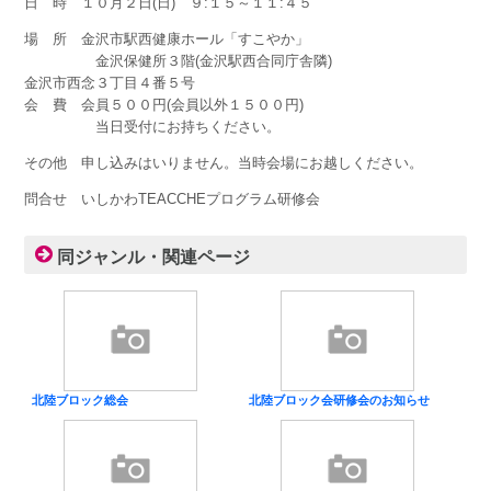
日 時 １０月２日(日) ９:１５～１１:４５
場 所 金沢市駅西健康ホール「すこやか」
金沢保健所３階(金沢駅西合同庁舎隣)
金沢市西念３丁目４番５号
会 費 会員５００円(会員以外１５００円)
当日受付にお持ちください。
その他 申し込みはいりません。当時会場にお越しください。
問合せ いしかわTEACCHEプログラム研修会
同ジャンル・関連ページ
北陸ブロック総会
北陸ブロック会研修会のお知らせ