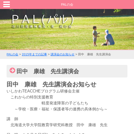
PALの会
PALの会
>
2015年までの記事
>
講演会のお知らせ
>
田中 康雄 先生講演会
田中 康雄 先生講演会
田中 康雄 先生講演会お知らせ
いしかわTEACCHEプログラム研修会主催
これからの特別支援教育
軽度発達障害の子どもたち
～学校・医療・福祉・保護者等の連携の具体例から～
講 師
北海道大学大学院教育学研究科教授 田中 康雄 先生