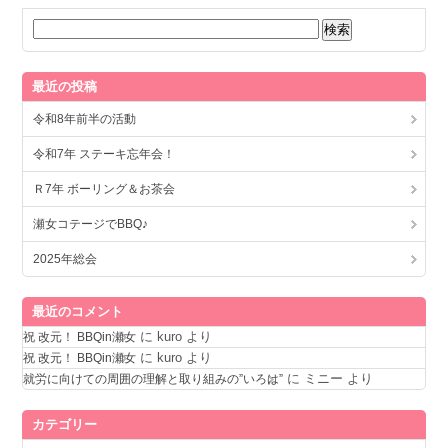
最近の投稿
令和8年前半の活動
令和7年 ステーキ忘年会！
Ｒ7年 ボーリング＆お茶会
瀬女コテージでBBQ♪
2025年総会
最近のコメント
に
kuro
より
祝 改元！ BBQin瀬女
に
kuro
より
祝 改元！ BBQin瀬女
に
ミニー
より
就労に向けての周囲の理解と取り組みの”いろは”
カテゴリー