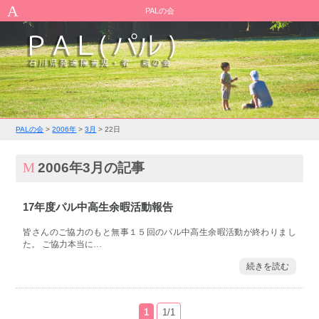
PALの会
PALの会
>
2006年
>
3月
>
22日
2006年3月の記事
17年度パル中高生余暇活動報告
皆さんのご協力のもと無事１５回のパル中高生余暇活動が終わりまし
た。 ご協力本当に…
続きを読む
1
1/1