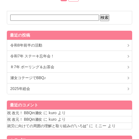
最近の投稿
令和8年前半の活動
令和7年 ステーキ忘年会！
Ｒ7年 ボーリング＆お茶会
瀬女コテージでBBQ♪
2025年総会
最近のコメント
に
kuro
より
祝 改元！ BBQin瀬女
に
kuro
より
祝 改元！ BBQin瀬女
に
ミニー
より
就労に向けての周囲の理解と取り組みの”いろは”