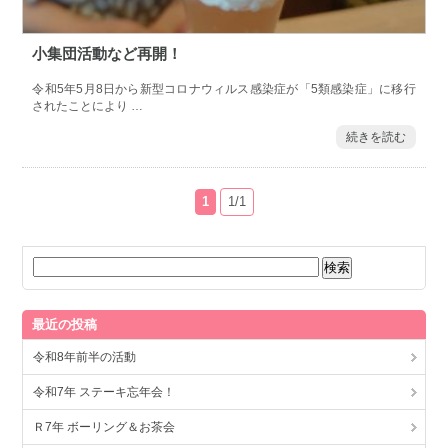
小集団活動など再開！
令和5年5月8日から新型コロナウィルス感染症が「5類感染症」に移行
されたことにより …
続きを読む
1
1/1
最近の投稿
令和8年前半の活動
令和7年 ステーキ忘年会！
Ｒ7年 ボーリング＆お茶会